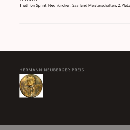
Triathlon Sprint, Neunkirchen, Saarland Meisterschaften, 2. Pla
HERMANN NEUBERGER PREIS