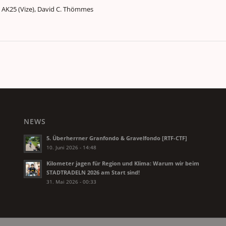
tz AK25 (Vize), David C. Thömmes
NEWS
5. Überherrner Granfondo & Gravelfondo [RTF-CTF]
10. Juni 2026 - 14:48
Kilometer jagen für Region und Klima: Warum wir beim
STADTRADELN 2026 am Start sind!
31. Mai 2026 - 00:33