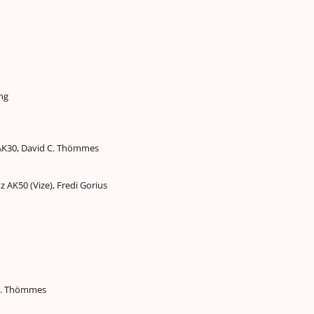
ng
 AK30, David C. Thömmes
z AK50 (Vize), Fredi Gorius
 C. Thömmes