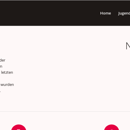
Home
Jugen
der
rn
 letzten
n wurden
.