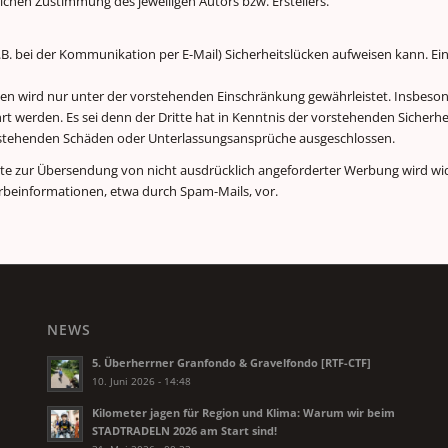
ichen Zustimmung des jeweiligen Autors bzw. Erstellers.
.B. bei der Kommunikation per E-Mail) Sicherheitslücken aufweisen kann. Ein
gen wird nur unter der vorstehenden Einschränkung gewährleistet. Insbeso
hrt werden. Es sei denn der Dritte hat in Kenntnis der vorstehenden Sicherh
entstehenden Schäden oder Unterlassungsansprüche ausgeschlossen.
te zur Übersendung von nicht ausdrücklich angeforderter Werbung wird wide
erbeinformationen, etwa durch Spam-Mails, vor.
NEWS
5. Überherrner Granfondo & Gravelfondo [RTF-CTF]
10. Juni 2026 - 14:48
Kilometer jagen für Region und Klima: Warum wir beim
STADTRADELN 2026 am Start sind!